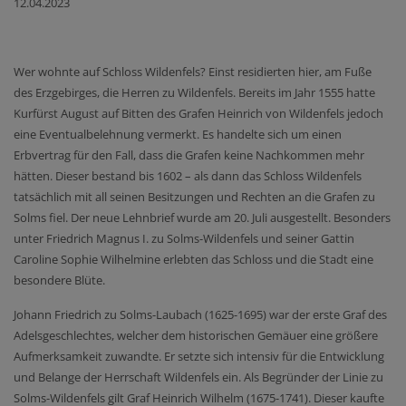
12.04.2023
Wer wohnte auf Schloss Wildenfels? Einst residierten hier, am Fuße
des Erzgebirges, die Herren zu Wildenfels. Bereits im Jahr 1555 hatte
Kurfürst August auf Bitten des Grafen Heinrich von Wildenfels jedoch
eine Eventualbelehnung vermerkt. Es handelte sich um einen
Erbvertrag für den Fall, dass die Grafen keine Nachkommen mehr
hätten. Dieser bestand bis 1602 – als dann das Schloss Wildenfels
tatsächlich mit all seinen Besitzungen und Rechten an die Grafen zu
Solms fiel. Der neue Lehnbrief wurde am 20. Juli ausgestellt. Besonders
unter Friedrich Magnus I. zu Solms-Wildenfels und seiner Gattin
Caroline Sophie Wilhelmine erlebten das Schloss und die Stadt eine
besondere Blüte.
Johann Friedrich zu Solms-Laubach (1625-1695) war der erste Graf des
Adelsgeschlechtes, welcher dem historischen Gemäuer eine größere
Aufmerksamkeit zuwandte. Er setzte sich intensiv für die Entwicklung
und Belange der Herrschaft Wildenfels ein. Als Begründer der Linie zu
Solms-Wildenfels gilt Graf Heinrich Wilhelm (1675-1741). Dieser kaufte