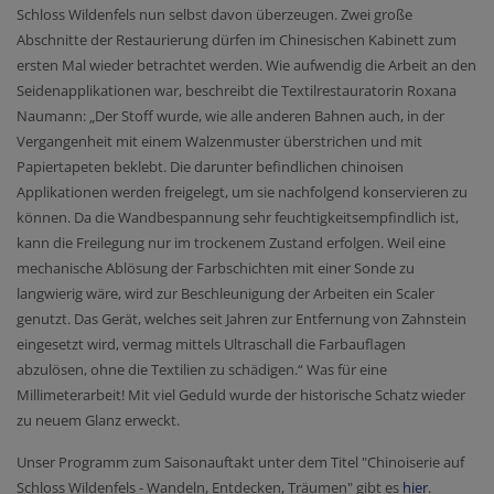
Schloss Wildenfels nun selbst davon überzeugen. Zwei große
Abschnitte der Restaurierung dürfen im Chinesischen Kabinett zum
ersten Mal wieder betrachtet werden. Wie aufwendig die Arbeit an den
Seidenapplikationen war, beschreibt die Textilrestauratorin Roxana
Naumann: „Der Stoff wurde, wie alle anderen Bahnen auch, in der
Vergangenheit mit einem Walzenmuster überstrichen und mit
Papiertapeten beklebt. Die darunter befindlichen chinoisen
Applikationen werden freigelegt, um sie nachfolgend konservieren zu
können. Da die Wandbespannung sehr feuchtigkeitsempfindlich ist,
kann die Freilegung nur im trockenem Zustand erfolgen. Weil eine
mechanische Ablösung der Farbschichten mit einer Sonde zu
langwierig wäre, wird zur Beschleunigung der Arbeiten ein Scaler
genutzt. Das Gerät, welches seit Jahren zur Entfernung von Zahnstein
eingesetzt wird, vermag mittels Ultraschall die Farbauflagen
abzulösen, ohne die Textilien zu schädigen.“ Was für eine
Millimeterarbeit! Mit viel Geduld wurde der historische Schatz wieder
zu neuem Glanz erweckt.
Unser Programm zum Saisonauftakt unter dem Titel "Chinoiserie auf
Schloss Wildenfels - Wandeln, Entdecken, Träumen" gibt es
hier
.