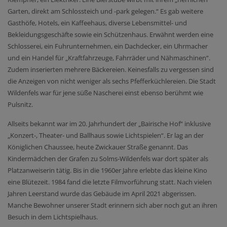
Garten, direkt am Schlossteich und -park gelegen.“ Es gab weitere
Gasthöfe, Hotels, ein Kaffeehaus, diverse Lebensmittel- und
Bekleidungsgeschäfte sowie ein Schützenhaus. Erwähnt werden eine
Schlosserei, ein Fuhrunternehmen, ein Dachdecker, ein Uhrmacher
und ein Handel für „Kraftfahrzeuge, Fahrräder und Nähmaschinen“.
Zudem inserierten mehrere Bäckereien. Keinesfalls zu vergessen sind
die Anzeigen von nicht weniger als sechs Pfefferküchlereien. Die Stadt
Wildenfels war für jene süße Nascherei einst ebenso berühmt wie
Pulsnitz.
Allseits bekannt war im 20. Jahrhundert der „Bairische Hof“ inklusive
„Konzert-, Theater- und Ballhaus sowie Lichtspielen“. Er lag an der
Königlichen Chaussee, heute Zwickauer Straße genannt. Das
Kindermädchen der Grafen zu Solms-Wildenfels war dort später als
Platzanweiserin tätig. Bis in die 1960er Jahre erlebte das kleine Kino
eine Blütezeit. 1984 fand die letzte Filmvorführung statt. Nach vielen
Jahren Leerstand wurde das Gebäude im April 2021 abgerissen.
Manche Bewohner unserer Stadt erinnern sich aber noch gut an ihren
Besuch in dem Lichtspielhaus.