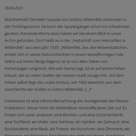
30.04.2021
Märchenhaft! Die helle Fassade von Schloss Wildenfels schimmert in
der Frühlingssonne. Da kann der Spaziergänger schon ins Schwärmen
geraten. Passende Worte dazu haben wir bei einem Blick in unser
Archiv gefunden. Dort heißt es in der „Festschrift zum Heimatfest in
Wildenfels“ aus dem Jahr 1925: „Wildenfels, das alte Weberstädtchen,
erhebt sich in seiner Naturschönheit in einem kesselförmigen Tale.
Selbst auf einem Berge liegend, ist es von allen Seiten von
Höhenzügen umgrenzt. Wie sein Name sagt, ist es auf einem Felsen
erbaut, der an vielen Stellen der oberen Stadt zutage tritt. Auf dem
Felsen selbst liegt das uralte Schloss, seit 1602 bewohnt von dem
Geschlechte der Grafen zu Solms-Wildenfels. […]“
Interessant ist eine nähere Betrachtung des Anzeigenteils der kleinen
Publikation. Dieser führt die Wildenfelser Geschäfte jener Zeit auf. Es
finden sich unter anderem: eine Bürsten- und eine Schürzenfabrik,
eine Tischlerei, ein Maler, eine Sattlerei, ein Optiker, ein Zahnarzt, eine
Buchbinderei, eine Bank, ein Friseur, ein Kürschner, eine Zimmerei, ein
Klempner, ein Elektriker. Eine Bierstube wirbt mit ihrem „herrlichen