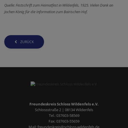
Quelle: Festschrift zum Heimatfest in Wildenfels, 1925. Vielen Dank an
Jochen König für die Information zum Bairischen Hof.
ZURÜCK
Freundeskreis Schloss Wildenfels e.V.
Schlossstraße 2 | 08134 Wildenfels
Tel.:
037603-58569
Fax: 037603-55659
Mail:
freundeskreis
@
schloss-wildenfels.de